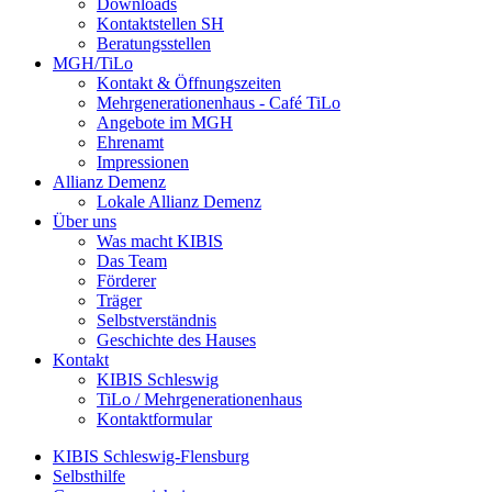
Downloads
Kontaktstellen SH
Beratungsstellen
MGH/TiLo
Kontakt & Öffnungszeiten
Mehrgenerationenhaus - Café TiLo
Angebote im MGH
Ehrenamt
Impressionen
Allianz Demenz
Lokale Allianz Demenz
Über uns
Was macht KIBIS
Das Team
Förderer
Träger
Selbstverständnis
Geschichte des Hauses
Kontakt
KIBIS Schleswig
TiLo / Mehrgenerationenhaus
Kontaktformular
KIBIS Schleswig-Flensburg
Selbsthilfe