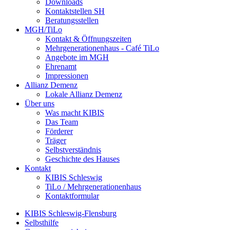
Downloads
Kontaktstellen SH
Beratungsstellen
MGH/TiLo
Kontakt & Öffnungszeiten
Mehrgenerationenhaus - Café TiLo
Angebote im MGH
Ehrenamt
Impressionen
Allianz Demenz
Lokale Allianz Demenz
Über uns
Was macht KIBIS
Das Team
Förderer
Träger
Selbstverständnis
Geschichte des Hauses
Kontakt
KIBIS Schleswig
TiLo / Mehrgenerationenhaus
Kontaktformular
KIBIS Schleswig-Flensburg
Selbsthilfe