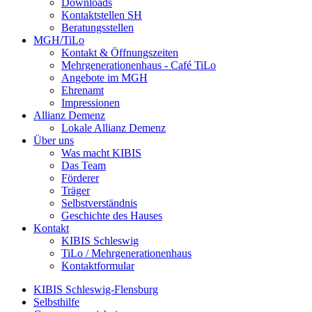
Downloads
Kontaktstellen SH
Beratungsstellen
MGH/TiLo
Kontakt & Öffnungszeiten
Mehrgenerationenhaus - Café TiLo
Angebote im MGH
Ehrenamt
Impressionen
Allianz Demenz
Lokale Allianz Demenz
Über uns
Was macht KIBIS
Das Team
Förderer
Träger
Selbstverständnis
Geschichte des Hauses
Kontakt
KIBIS Schleswig
TiLo / Mehrgenerationenhaus
Kontaktformular
KIBIS Schleswig-Flensburg
Selbsthilfe