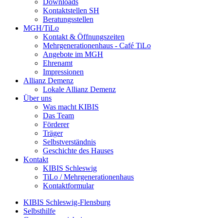
Downloads
Kontaktstellen SH
Beratungsstellen
MGH/TiLo
Kontakt & Öffnungszeiten
Mehrgenerationenhaus - Café TiLo
Angebote im MGH
Ehrenamt
Impressionen
Allianz Demenz
Lokale Allianz Demenz
Über uns
Was macht KIBIS
Das Team
Förderer
Träger
Selbstverständnis
Geschichte des Hauses
Kontakt
KIBIS Schleswig
TiLo / Mehrgenerationenhaus
Kontaktformular
KIBIS Schleswig-Flensburg
Selbsthilfe