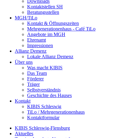
Downloads
Kontaktstellen SH
Beratungsstellen
MGH/TiLo
Kontakt & Öffnungszeiten
Mehrgenerationenhaus - Café TiLo
Angebote im MGH
Ehrenamt
Impressionen
Allianz Demenz
Lokale Allianz Demenz
Über uns
Was macht KIBIS
Das Team
Förderer
Träger
Selbstverständnis
Geschichte des Hauses
Kontakt
KIBIS Schleswig
TiLo / Mehrgenerationenhaus
Kontaktformular
KIBIS Schleswig-Flensburg
Aktuelles