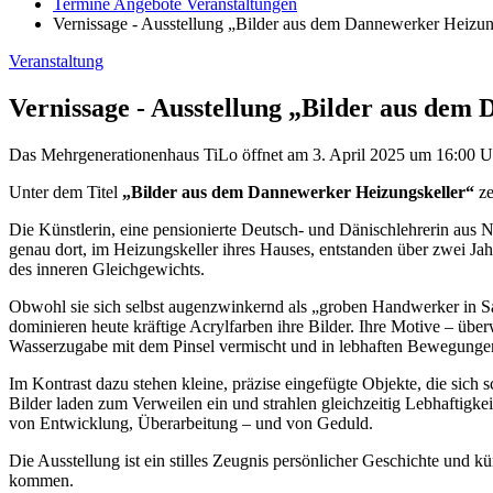
Termine Angebote Veranstaltungen
Vernissage - Ausstellung „Bilder aus dem Dannewerker Heizun
Veranstaltung
Vernissage - Ausstellung „Bilder aus de
Das Mehrgenerationenhaus TiLo öffnet am 3. April 2025 um 16:00 Uh
Unter dem Titel
„Bilder aus dem Dannewerker Heizungskeller“
ze
Die Künstlerin, eine pensionierte Deutsch- und Dänischlehrerin aus
genau dort, im Heizungskeller ihres Hauses, entstanden über zwei Jah
des inneren Gleichgewichts.
Obwohl sie sich selbst augenzwinkernd als „groben Handwerker in Sa
dominieren heute kräftige Acrylfarben ihre Bilder. Ihre Motive – ü
Wasserzugabe mit dem Pinsel vermischt und in lebhaften Bewegungen 
Im Kontrast dazu stehen kleine, präzise eingefügte Objekte, die sic
Bilder laden zum Verweilen ein und strahlen gleichzeitig Lebhaftigke
von Entwicklung, Überarbeitung – und von Geduld.
Die Ausstellung ist ein stilles Zeugnis persönlicher Geschichte und kü
kommen.