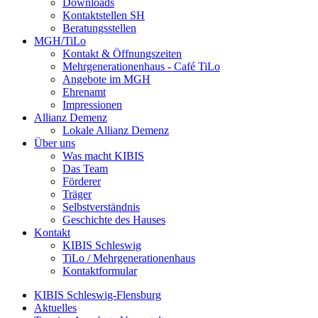
Downloads
Kontaktstellen SH
Beratungsstellen
MGH/TiLo
Kontakt & Öffnungszeiten
Mehrgenerationenhaus - Café TiLo
Angebote im MGH
Ehrenamt
Impressionen
Allianz Demenz
Lokale Allianz Demenz
Über uns
Was macht KIBIS
Das Team
Förderer
Träger
Selbstverständnis
Geschichte des Hauses
Kontakt
KIBIS Schleswig
TiLo / Mehrgenerationenhaus
Kontaktformular
KIBIS Schleswig-Flensburg
Aktuelles