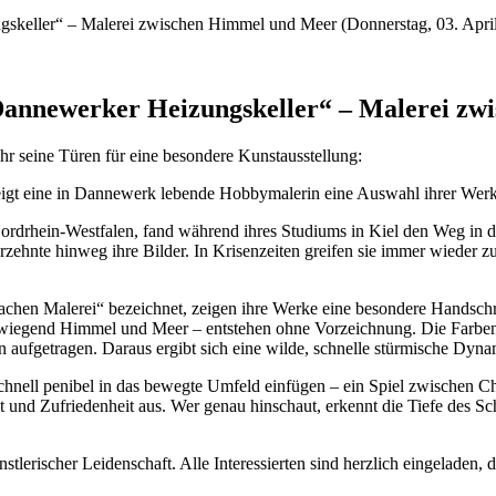
gskeller“ – Malerei zwischen Himmel und Meer (Donnerstag, 03. Apri
m Dannewerker Heizungskeller“ – Malerei z
r seine Türen für eine besondere Kunstausstellung:
igt eine in Dannewerk lebende Hobbymalerin eine Auswahl ihrer Werk
 Nordrhein-Westfalen, fand während ihres Studiums in Kiel den Weg in 
rzehnte hinweg ihre Bilder. In Krisenzeiten greifen sie immer wieder 
chen Malerei“ bezeichnet, zeigen ihre Werke eine besondere Handschri
berwiegend Himmel und Meer – entstehen ohne Vorzeichnung. Die Farbe
aufgetragen. Daraus ergibt sich eine wilde, schnelle stürmische Dyna
h schnell penibel in das bewegte Umfeld einfügen – ein Spiel zwische
it und Zufriedenheit aus. Wer genau hinschaut, erkennt die Tiefe des S
nstlerischer Leidenschaft. Alle Interessierten sind herzlich eingeladen