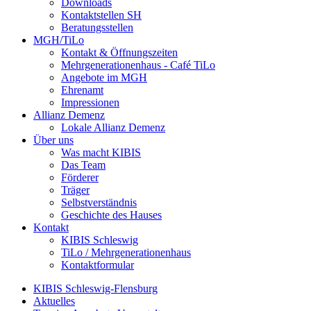
Downloads
Kontaktstellen SH
Beratungsstellen
MGH/TiLo
Kontakt & Öffnungszeiten
Mehrgenerationenhaus - Café TiLo
Angebote im MGH
Ehrenamt
Impressionen
Allianz Demenz
Lokale Allianz Demenz
Über uns
Was macht KIBIS
Das Team
Förderer
Träger
Selbstverständnis
Geschichte des Hauses
Kontakt
KIBIS Schleswig
TiLo / Mehrgenerationenhaus
Kontaktformular
KIBIS Schleswig-Flensburg
Aktuelles