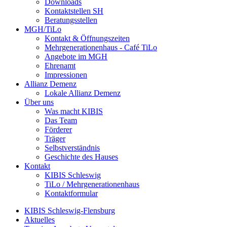
Downloads
Kontaktstellen SH
Beratungsstellen
MGH/TiLo
Kontakt & Öffnungszeiten
Mehrgenerationenhaus - Café TiLo
Angebote im MGH
Ehrenamt
Impressionen
Allianz Demenz
Lokale Allianz Demenz
Über uns
Was macht KIBIS
Das Team
Förderer
Träger
Selbstverständnis
Geschichte des Hauses
Kontakt
KIBIS Schleswig
TiLo / Mehrgenerationenhaus
Kontaktformular
KIBIS Schleswig-Flensburg
Aktuelles