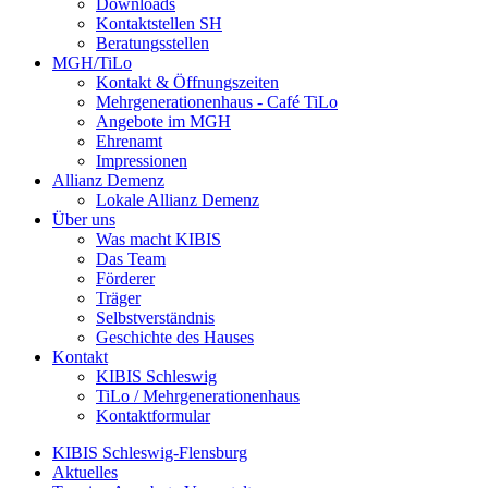
Downloads
Kontaktstellen SH
Beratungsstellen
MGH/TiLo
Kontakt & Öffnungszeiten
Mehrgenerationenhaus - Café TiLo
Angebote im MGH
Ehrenamt
Impressionen
Allianz Demenz
Lokale Allianz Demenz
Über uns
Was macht KIBIS
Das Team
Förderer
Träger
Selbstverständnis
Geschichte des Hauses
Kontakt
KIBIS Schleswig
TiLo / Mehrgenerationenhaus
Kontaktformular
KIBIS Schleswig-Flensburg
Aktuelles