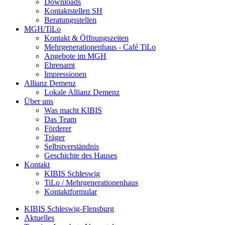
Downloads
Kontaktstellen SH
Beratungsstellen
MGH/TiLo
Kontakt & Öffnungszeiten
Mehrgenerationenhaus - Café TiLo
Angebote im MGH
Ehrenamt
Impressionen
Allianz Demenz
Lokale Allianz Demenz
Über uns
Was macht KIBIS
Das Team
Förderer
Träger
Selbstverständnis
Geschichte des Hauses
Kontakt
KIBIS Schleswig
TiLo / Mehrgenerationenhaus
Kontaktformular
KIBIS Schleswig-Flensburg
Aktuelles