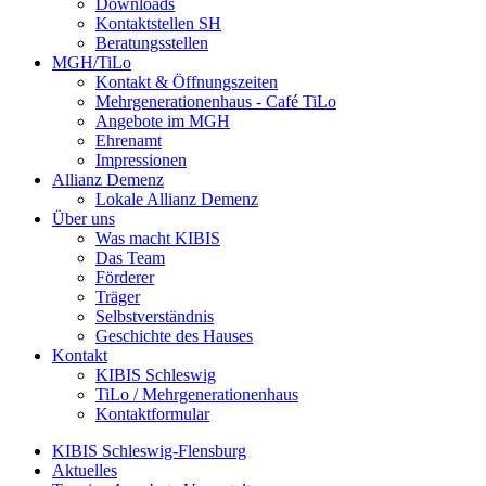
Downloads
Kontaktstellen SH
Beratungsstellen
MGH/TiLo
Kontakt & Öffnungszeiten
Mehrgenerationenhaus - Café TiLo
Angebote im MGH
Ehrenamt
Impressionen
Allianz Demenz
Lokale Allianz Demenz
Über uns
Was macht KIBIS
Das Team
Förderer
Träger
Selbstverständnis
Geschichte des Hauses
Kontakt
KIBIS Schleswig
TiLo / Mehrgenerationenhaus
Kontaktformular
KIBIS Schleswig-Flensburg
Aktuelles