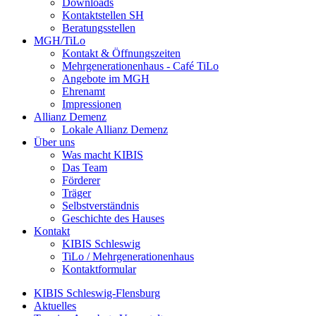
Downloads
Kontaktstellen SH
Beratungsstellen
MGH/TiLo
Kontakt & Öffnungszeiten
Mehrgenerationenhaus - Café TiLo
Angebote im MGH
Ehrenamt
Impressionen
Allianz Demenz
Lokale Allianz Demenz
Über uns
Was macht KIBIS
Das Team
Förderer
Träger
Selbstverständnis
Geschichte des Hauses
Kontakt
KIBIS Schleswig
TiLo / Mehrgenerationenhaus
Kontaktformular
KIBIS Schleswig-Flensburg
Aktuelles