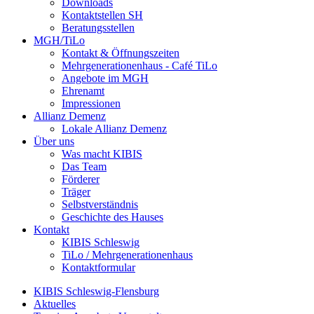
Downloads
Kontaktstellen SH
Beratungsstellen
MGH/TiLo
Kontakt & Öffnungszeiten
Mehrgenerationenhaus - Café TiLo
Angebote im MGH
Ehrenamt
Impressionen
Allianz Demenz
Lokale Allianz Demenz
Über uns
Was macht KIBIS
Das Team
Förderer
Träger
Selbstverständnis
Geschichte des Hauses
Kontakt
KIBIS Schleswig
TiLo / Mehrgenerationenhaus
Kontaktformular
KIBIS Schleswig-Flensburg
Aktuelles