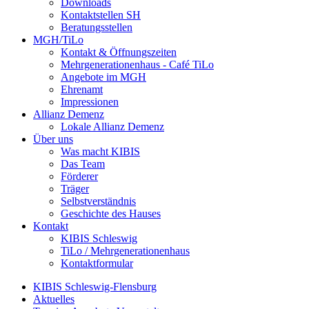
Downloads
Kontaktstellen SH
Beratungsstellen
MGH/TiLo
Kontakt & Öffnungszeiten
Mehrgenerationenhaus - Café TiLo
Angebote im MGH
Ehrenamt
Impressionen
Allianz Demenz
Lokale Allianz Demenz
Über uns
Was macht KIBIS
Das Team
Förderer
Träger
Selbstverständnis
Geschichte des Hauses
Kontakt
KIBIS Schleswig
TiLo / Mehrgenerationenhaus
Kontaktformular
KIBIS Schleswig-Flensburg
Aktuelles