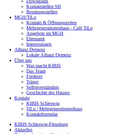
Downloads
Kontaktstellen SH
Beratungsstellen
MGH/TiLo
Kontakt & Öffnungszeiten
Mehrgenerationenhaus - Café TiLo
Angebote im MGH
Ehrenamt
Impressionen
Allianz Demenz
Lokale Allianz Demenz
Über uns
Was macht KIBIS
Das Team
Förderer
Träger
Selbstverständnis
Geschichte des Hauses
Kontakt
KIBIS Schleswig
TiLo / Mehrgenerationenhaus
Kontaktformular
KIBIS Schleswig-Flensburg
Aktuelles