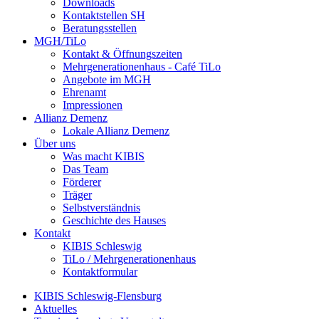
Downloads
Kontaktstellen SH
Beratungsstellen
MGH/TiLo
Kontakt & Öffnungszeiten
Mehrgenerationenhaus - Café TiLo
Angebote im MGH
Ehrenamt
Impressionen
Allianz Demenz
Lokale Allianz Demenz
Über uns
Was macht KIBIS
Das Team
Förderer
Träger
Selbstverständnis
Geschichte des Hauses
Kontakt
KIBIS Schleswig
TiLo / Mehrgenerationenhaus
Kontaktformular
KIBIS Schleswig-Flensburg
Aktuelles