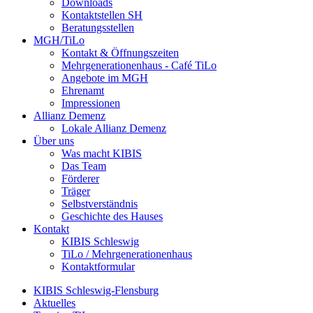
Downloads
Kontaktstellen SH
Beratungsstellen
MGH/TiLo
Kontakt & Öffnungszeiten
Mehrgenerationenhaus - Café TiLo
Angebote im MGH
Ehrenamt
Impressionen
Allianz Demenz
Lokale Allianz Demenz
Über uns
Was macht KIBIS
Das Team
Förderer
Träger
Selbstverständnis
Geschichte des Hauses
Kontakt
KIBIS Schleswig
TiLo / Mehrgenerationenhaus
Kontaktformular
KIBIS Schleswig-Flensburg
Aktuelles