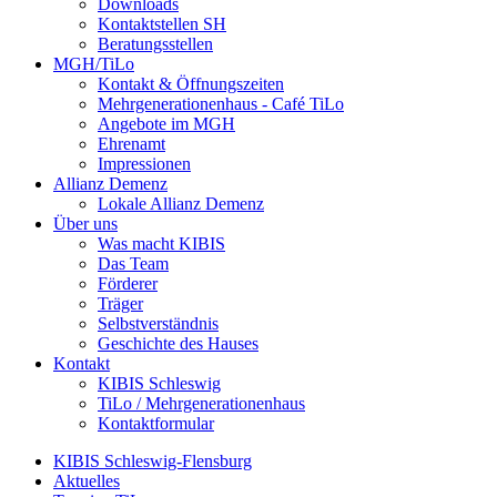
Downloads
Kontaktstellen SH
Beratungsstellen
MGH/TiLo
Kontakt & Öffnungszeiten
Mehrgenerationenhaus - Café TiLo
Angebote im MGH
Ehrenamt
Impressionen
Allianz Demenz
Lokale Allianz Demenz
Über uns
Was macht KIBIS
Das Team
Förderer
Träger
Selbstverständnis
Geschichte des Hauses
Kontakt
KIBIS Schleswig
TiLo / Mehrgenerationenhaus
Kontaktformular
KIBIS Schleswig-Flensburg
Aktuelles