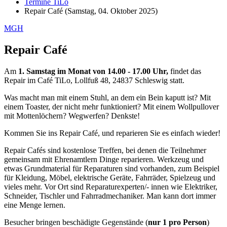
Termine TiLo
Repair Café (Samstag, 04. Oktober 2025)
MGH
Repair Café
Am
1. Samstag im Monat von 14.00 - 17.00 Uhr,
findet das
Repair im Café TiLo, Lollfuß 48, 24837 Schleswig statt.
Was macht man mit einem Stuhl, an dem ein Bein kaputt ist? Mit
einem Toaster, der nicht mehr funktioniert? Mit einem Wollpullover
mit Mottenlöchern? Wegwerfen? Denkste!
Kommen Sie ins Repair Café, und reparieren Sie es einfach wieder!
Repair Cafés sind kostenlose Treffen, bei denen die Teilnehmer
gemeinsam mit Ehrenamtlern Dinge reparieren. Werkzeug und
etwas Grundmaterial für Reparaturen sind vorhanden, zum Beispiel
für Kleidung, Möbel, elektrische Geräte, Fahrräder, Spielzeug und
vieles mehr. Vor Ort sind Reparaturexperten/- innen wie Elektriker,
Schneider, Tischler und Fahrradmechaniker. Man kann dort immer
eine Menge lernen.
Besucher bringen beschädigte Gegenstände (
nur 1 pro Person
)