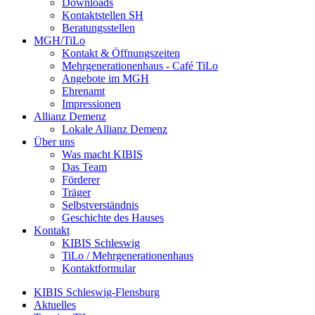
Downloads
Kontaktstellen SH
Beratungsstellen
MGH/TiLo
Kontakt & Öffnungszeiten
Mehrgenerationenhaus - Café TiLo
Angebote im MGH
Ehrenamt
Impressionen
Allianz Demenz
Lokale Allianz Demenz
Über uns
Was macht KIBIS
Das Team
Förderer
Träger
Selbstverständnis
Geschichte des Hauses
Kontakt
KIBIS Schleswig
TiLo / Mehrgenerationenhaus
Kontaktformular
KIBIS Schleswig-Flensburg
Aktuelles