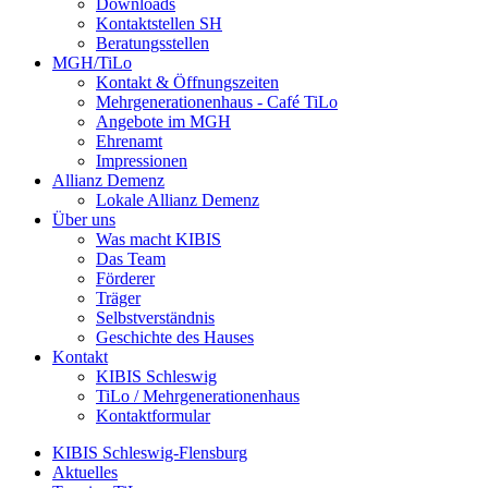
Downloads
Kontaktstellen SH
Beratungsstellen
MGH/TiLo
Kontakt & Öffnungszeiten
Mehrgenerationenhaus - Café TiLo
Angebote im MGH
Ehrenamt
Impressionen
Allianz Demenz
Lokale Allianz Demenz
Über uns
Was macht KIBIS
Das Team
Förderer
Träger
Selbstverständnis
Geschichte des Hauses
Kontakt
KIBIS Schleswig
TiLo / Mehrgenerationenhaus
Kontaktformular
KIBIS Schleswig-Flensburg
Aktuelles