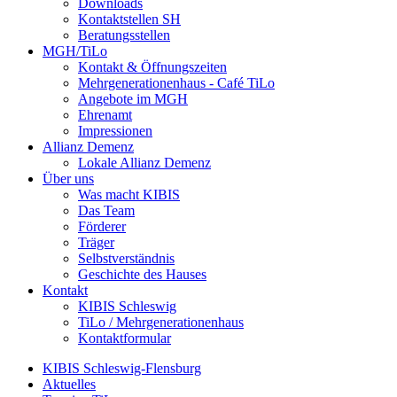
Downloads
Kontaktstellen SH
Beratungsstellen
MGH/TiLo
Kontakt & Öffnungszeiten
Mehrgenerationenhaus - Café TiLo
Angebote im MGH
Ehrenamt
Impressionen
Allianz Demenz
Lokale Allianz Demenz
Über uns
Was macht KIBIS
Das Team
Förderer
Träger
Selbstverständnis
Geschichte des Hauses
Kontakt
KIBIS Schleswig
TiLo / Mehrgenerationenhaus
Kontaktformular
KIBIS Schleswig-Flensburg
Aktuelles