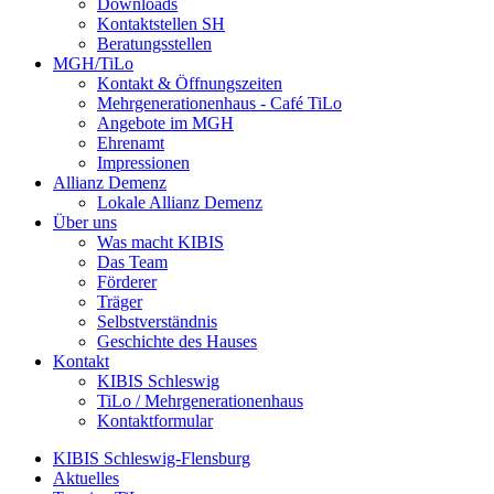
Downloads
Kontaktstellen SH
Beratungsstellen
MGH/TiLo
Kontakt & Öffnungszeiten
Mehrgenerationenhaus - Café TiLo
Angebote im MGH
Ehrenamt
Impressionen
Allianz Demenz
Lokale Allianz Demenz
Über uns
Was macht KIBIS
Das Team
Förderer
Träger
Selbstverständnis
Geschichte des Hauses
Kontakt
KIBIS Schleswig
TiLo / Mehrgenerationenhaus
Kontaktformular
KIBIS Schleswig-Flensburg
Aktuelles