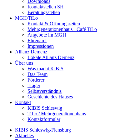
Downloads
Kontaktstellen SH
Beratungsstellen
MGH/TiLo
Kontakt & Öffnungszeiten
Mehrgenerationenhaus - Café TiLo
Angebote im MGH
Ehrenamt
Impressionen
Allianz Demenz
Lokale Allianz Demenz
Über uns
Was macht KIBIS
Das Team
Förderer
Träger
Selbstverständnis
Geschichte des Hauses
Kontakt
KIBIS Schleswig
TiLo / Mehrgenerationenhaus
Kontaktformular
KIBIS Schleswig-Flensburg
Aktuelles