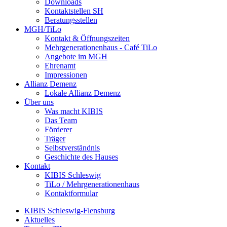
Downloads
Kontaktstellen SH
Beratungsstellen
MGH/TiLo
Kontakt & Öffnungszeiten
Mehrgenerationenhaus - Café TiLo
Angebote im MGH
Ehrenamt
Impressionen
Allianz Demenz
Lokale Allianz Demenz
Über uns
Was macht KIBIS
Das Team
Förderer
Träger
Selbstverständnis
Geschichte des Hauses
Kontakt
KIBIS Schleswig
TiLo / Mehrgenerationenhaus
Kontaktformular
KIBIS Schleswig-Flensburg
Aktuelles