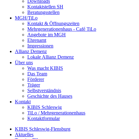
Downloads
Kontaktstellen SH
Beratungsstellen
MGH/TiLo
Kontakt & Öffnungszeiten
Mehrgenerationenhaus - Café TiLo
Angebote im MGH
Ehrenamt
Impressionen
Allianz Demenz
Lokale Allianz Demenz
Über uns
Was macht KIBIS
Das Team
Förderer
Träger
Selbstverständnis
Geschichte des Hauses
Kontakt
KIBIS Schleswig
TiLo / Mehrgenerationenhaus
Kontaktformular
KIBIS Schleswig-Flensburg
Aktuelles