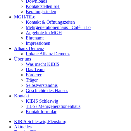
Downloads
Kontaktstellen SH
Beratungsstellen
MGH/TiLo
Kontakt & Öffnungszeiten
Mehrgenerationenhaus - Café TiLo
Angebote im MGH
Ehrenamt
Impressionen
Allianz Demenz
Lokale Allianz Demenz
Über uns
Was macht KIBIS
Das Team
Förderer
Träger
Selbstverständnis
Geschichte des Hauses
Kontakt
KIBIS Schleswig
TiLo / Mehrgenerationenhaus
Kontaktformular
KIBIS Schleswig-Flensburg
Aktuelles