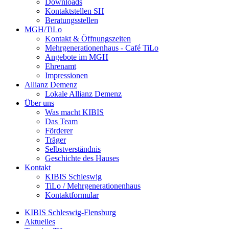
Downloads
Kontaktstellen SH
Beratungsstellen
MGH/TiLo
Kontakt & Öffnungszeiten
Mehrgenerationenhaus - Café TiLo
Angebote im MGH
Ehrenamt
Impressionen
Allianz Demenz
Lokale Allianz Demenz
Über uns
Was macht KIBIS
Das Team
Förderer
Träger
Selbstverständnis
Geschichte des Hauses
Kontakt
KIBIS Schleswig
TiLo / Mehrgenerationenhaus
Kontaktformular
KIBIS Schleswig-Flensburg
Aktuelles