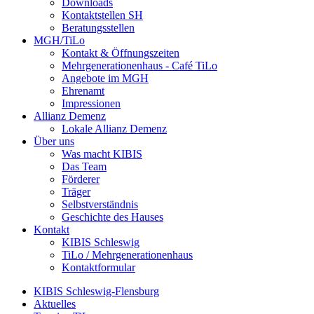
Downloads
Kontaktstellen SH
Beratungsstellen
MGH/TiLo
Kontakt & Öffnungszeiten
Mehrgenerationenhaus - Café TiLo
Angebote im MGH
Ehrenamt
Impressionen
Allianz Demenz
Lokale Allianz Demenz
Über uns
Was macht KIBIS
Das Team
Förderer
Träger
Selbstverständnis
Geschichte des Hauses
Kontakt
KIBIS Schleswig
TiLo / Mehrgenerationenhaus
Kontaktformular
KIBIS Schleswig-Flensburg
Aktuelles