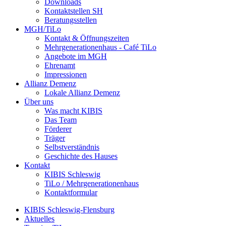
Downloads
Kontaktstellen SH
Beratungsstellen
MGH/TiLo
Kontakt & Öffnungszeiten
Mehrgenerationenhaus - Café TiLo
Angebote im MGH
Ehrenamt
Impressionen
Allianz Demenz
Lokale Allianz Demenz
Über uns
Was macht KIBIS
Das Team
Förderer
Träger
Selbstverständnis
Geschichte des Hauses
Kontakt
KIBIS Schleswig
TiLo / Mehrgenerationenhaus
Kontaktformular
KIBIS Schleswig-Flensburg
Aktuelles