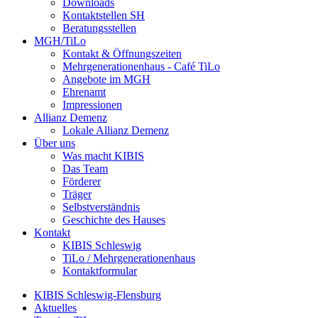
Downloads
Kontaktstellen SH
Beratungsstellen
MGH/TiLo
Kontakt & Öffnungszeiten
Mehrgenerationenhaus - Café TiLo
Angebote im MGH
Ehrenamt
Impressionen
Allianz Demenz
Lokale Allianz Demenz
Über uns
Was macht KIBIS
Das Team
Förderer
Träger
Selbstverständnis
Geschichte des Hauses
Kontakt
KIBIS Schleswig
TiLo / Mehrgenerationenhaus
Kontaktformular
KIBIS Schleswig-Flensburg
Aktuelles