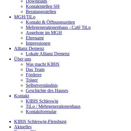
Downloads
Kontaktstellen SH
Beratungsstellen
MGH/TiLo
Kontakt & Öffnungszeiten
Mehrgenerationenhaus - Café TiLo
Angebote im MGH
Ehrenamt
Impressionen
Allianz Demenz
Lokale Allianz Demenz
Über uns
Was macht KIBIS
Das Team
Förderer
Träger
Selbstverständnis
Geschichte des Hauses
Kontakt
KIBIS Schleswig
TiLo / Mehrgenerationenhaus
Kontaktformular
KIBIS Schleswig-Flensburg
Aktuelles