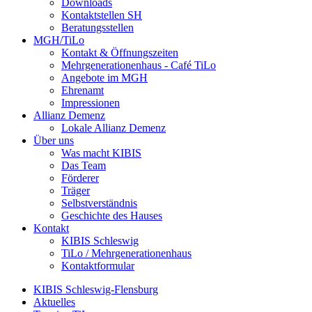
Downloads
Kontaktstellen SH
Beratungsstellen
MGH/TiLo
Kontakt & Öffnungszeiten
Mehrgenerationenhaus - Café TiLo
Angebote im MGH
Ehrenamt
Impressionen
Allianz Demenz
Lokale Allianz Demenz
Über uns
Was macht KIBIS
Das Team
Förderer
Träger
Selbstverständnis
Geschichte des Hauses
Kontakt
KIBIS Schleswig
TiLo / Mehrgenerationenhaus
Kontaktformular
KIBIS Schleswig-Flensburg
Aktuelles