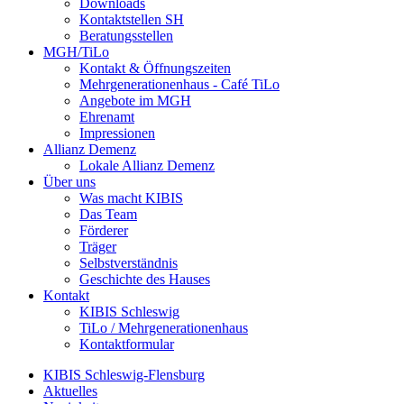
Downloads
Kontaktstellen SH
Beratungsstellen
MGH/TiLo
Kontakt & Öffnungszeiten
Mehrgenerationenhaus - Café TiLo
Angebote im MGH
Ehrenamt
Impressionen
Allianz Demenz
Lokale Allianz Demenz
Über uns
Was macht KIBIS
Das Team
Förderer
Träger
Selbstverständnis
Geschichte des Hauses
Kontakt
KIBIS Schleswig
TiLo / Mehrgenerationenhaus
Kontaktformular
KIBIS Schleswig-Flensburg
Aktuelles